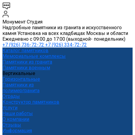
Монумент Студия
Надгробные памятники из гранита и искусственного
камня Установка на всех кладбищах Москвы и области
Ежедневно с 09:00 до 17:00 (выходной- понедельник)
+7 (926) 736-72-72 +7 (926) 334-72-72
Каталог памятников
Мемориальные комплексы
Памятники из гранита
Памятники военным
Вертикальные
Горизонтальные
Памятники из
полимергранита
Ограды
Конструктор памятников
Услуги
Наши работы
О компании
Отзывы
Информация