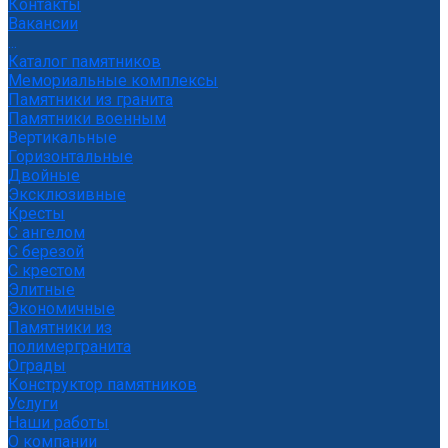
Контакты
Вакансии
...
Каталог памятников
Мемориальные комплексы
Памятники из гранита
Памятники военным
Вертикальные
Горизонтальные
Двойные
Эксклюзивные
Кресты
С ангелом
С березой
С крестом
Элитные
Экономичные
Памятники из
полимергранита
Ограды
Конструктор памятников
Услуги
Наши работы
О компании