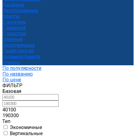
Двойные
Эксклюзивные
Кресты
С ангелом
С березой
С крестом
Элитные
Экономичные
Памятники из
полимергранита
Ограды
По популярности
По названию
По цене
ФИЛЬТР
Базовая
40100
190300
Тип
Экономичные
Вертикальные