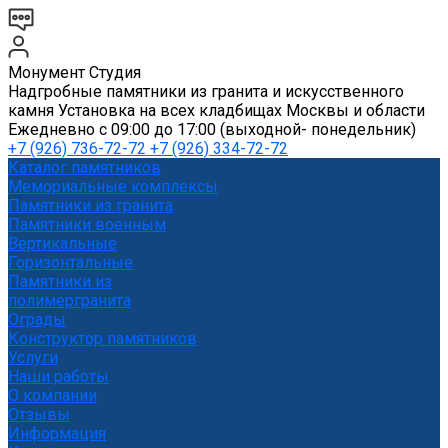
Монумент Студия
Надгробные памятники из гранита и искусственного
камня Установка на всех кладбищах Москвы и области
Ежедневно с 09:00 до 17:00 (выходной- понедельник)
+7 (926) 736-72-72 +7 (926) 334-72-72
Каталог памятников
Мемориальные комплексы
Памятники из гранита
Памятники военным
Вертикальные
Горизонтальные
Памятники из
полимергранита
Ограды
Конструктор памятников
Услуги
Наши работы
О компании
Отзывы
Информация