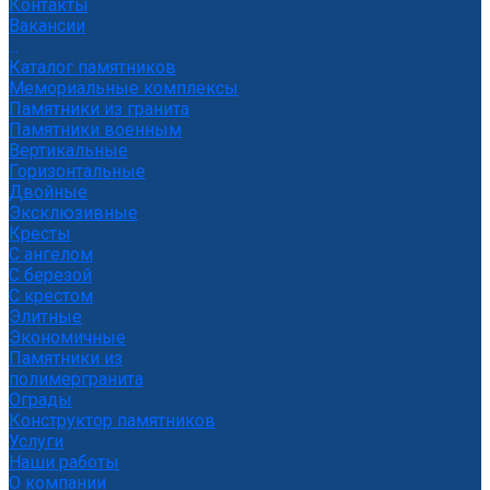
Контакты
Вакансии
...
Каталог памятников
Мемориальные комплексы
Памятники из гранита
Памятники военным
Вертикальные
Горизонтальные
Двойные
Эксклюзивные
Кресты
С ангелом
С березой
С крестом
Элитные
Экономичные
Памятники из
полимергранита
Ограды
Конструктор памятников
Услуги
Наши работы
О компании